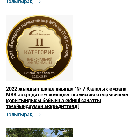
Толығырақ
2022 жылдың шілде айында "№ 7 Қалалық емхана"
МКК аккредиттеу жөніндегі комиссия отырысының
қорытындысы бойынша екінші санатты
тағайындаумен аккредиттелді
Толығырақ