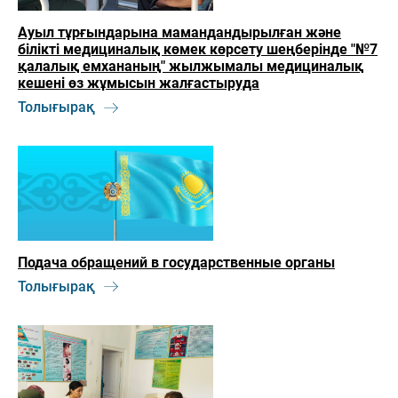
Ауыл тұрғындарына мамандандырылған және
білікті медициналық көмек көрсету шеңберінде "№7
қалалық емхананың" жылжымалы медициналық
кешені өз жұмысын жалғастыруда
Толығырақ
Подача обращений в государственные органы
Толығырақ