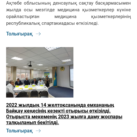
Ақтөбе облысының денсаулық сақтау басқармасымен
жылда осы мезгілде медицина қызметкерлер күніне
орайластырған медицина қызметкерлерінің
республикалық спартакиадасы өткізіледі.
Толығырақ
2022 жылдың 14 желтоқсанында емхананың
Байқау кеңесінің кезекті отырысы өткізілді.
Отырыста мекеменің 2023 жылға даму жоспары
талқыланып бекітілді.
Толығырақ