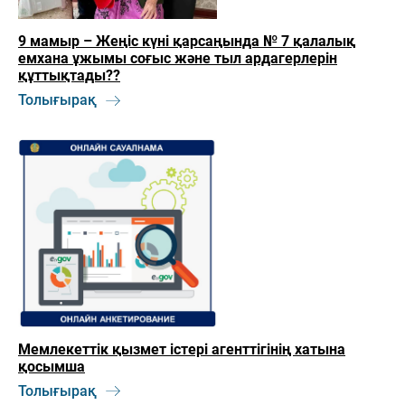
9 мамыр – Жеңіс күні қарсаңында № 7 қалалық
емхана ұжымы соғыс және тыл ардагерлерін
құттықтады??
Толығырақ
Мемлекеттік қызмет істері агенттігінің хатына
қосымша
Толығырақ