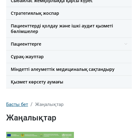
Сыбайлас жемқорлыққа қарсы күрес
Стратегиялық жоспар
Пациенттерді қолдау және ішкі аудит қызметі
бөлімшелер
Пациенттерге
Сұрақ-жауптар
Міндетті әлеуметтік медициналық сақтандыру
Қызмет көрсету аумағы
Басты бет
Жаңалықтар
Жаңалықтар