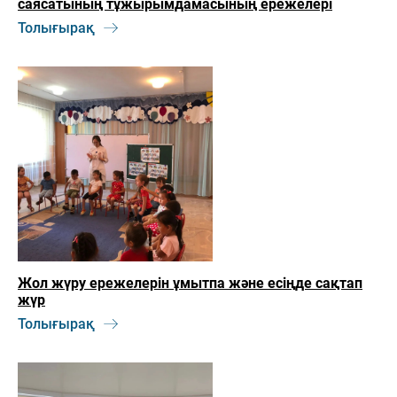
саясатының тұжырымдамасының ережелері
Толығырақ
Жол жүру ережелерін ұмытпа және есіңде сақтап
жүр
Толығырақ