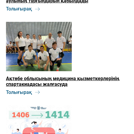
аулының тұрғындарын қабылдады
Толығырақ
Ақтөбе облысының медицина қызметкерлерінің
спартакиадасы жалғасуда
Толығырақ