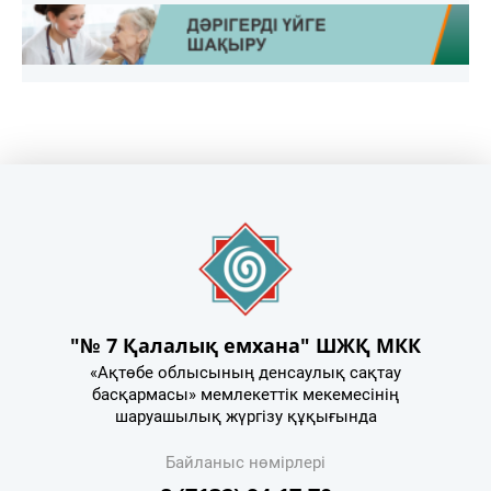
"№ 7 Қалалық емхана" ШЖҚ МКК
«Ақтөбе облысының денсаулық сақтау
басқармасы» мемлекеттік мекемесінің
шаруашылық жүргізу құқығында
Байланыс нөмірлері