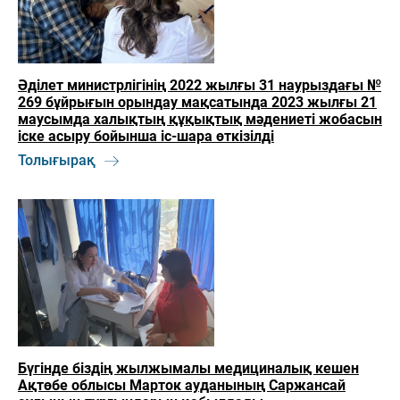
Әділет министрлігінің 2022 жылғы 31 наурыздағы №
269 бұйрығын орындау мақсатында 2023 жылғы 21
маусымда халықтың құқықтық мәдениеті жобасын
іске асыру бойынша іс-шара өткізілді
Толығырақ
Бүгінде біздің жылжымалы медициналық кешен
Ақтөбе облысы Марток ауданының Саржансай