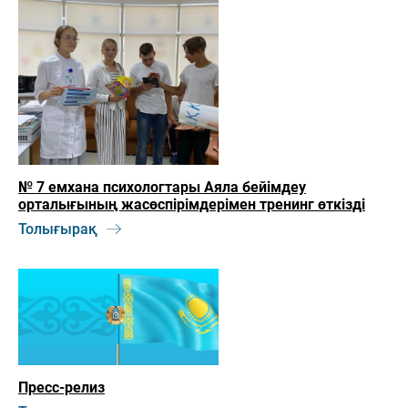
№ 7 емхана психологтары Аяла бейімдеу
орталығының жасөспірімдерімен тренинг өткізді
Толығырақ
Пресс-релиз