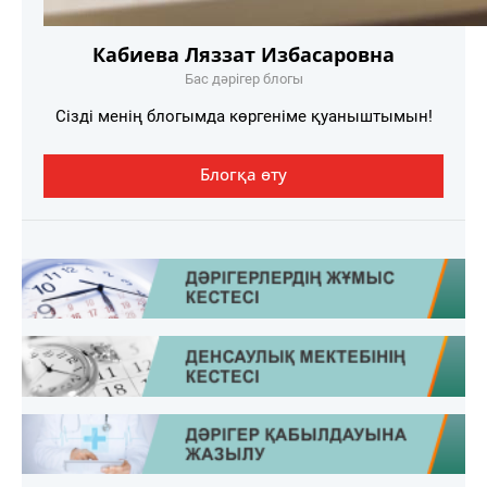
Кабиева Ляззат Избасаровна
Бас дәрігер блогы
Сізді менің блогымда көргеніме қуаныштымын!
Блогқа өту