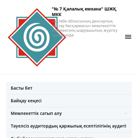
"№ 7 Қалалық емхана" ШЖҚ
МКК
«Ақтөбе облысының денсаулық
сақтау басқармасы» мемлекеттік
мекемесінің шаруашылық жүргізу
құқығында
Басты бет
Байқау кеңесі
Мемлекеттік сатып алу
Тәуелсіз аудитордың қаржылық есептілігінің аудиті