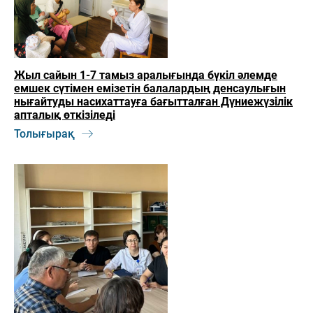
Жыл сайын 1-7 тамыз аралығында бүкіл әлемде
емшек сүтімен емізетін балалардың денсаулығын
нығайтуды насихаттауға бағытталған Дүниежүзілік
апталық өткізіледі
Толығырақ