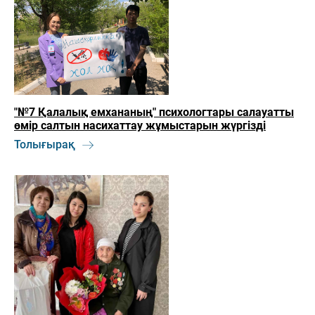
"№7 Қалалық емхананың" психологтары салауатты
өмір салтын насихаттау жұмыстарын жүргізді
Толығырақ