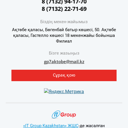
8 (7132) 94-17-70
8 (7132) 22-71-69
Біздің мекен-жайымыз
Ақтөбе қаласы, Бөгенбай батыр көшесі, 50. Ақтөбе
қаласы, Гастелло көшесі 18 мекенжайы бойынша
Филиал
Бізге жазыңыз
gp7aktobe@mail.kz
Сұрақ қою
«IT Group Kazakhstan» ЖШС
-де жасалған