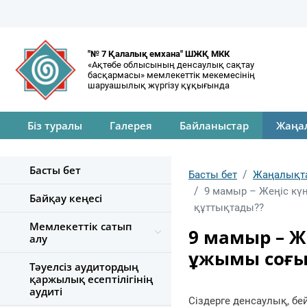
"№ 7 Қалалық емхана" ШЖҚ МКК
«Ақтөбе облысының денсаулық сақтау
басқармасы» мемлекеттік мекемесінің
шаруашылық жүргізу құқығында
Біз туралы
Галерея
Байланыстар
Жаңа
Басты бет
Басты бет
Жаңалықт
9 мамыр – Жеңіс кү
Байқау кеңесі
құттықтады??
Мемлекеттік сатып
9 мамыр – Ж
алу
ұжымы соғыс
Тәуелсіз аудитордың
қаржылық есептілігінің
аудиті
Сіздерге денсаулық, бей