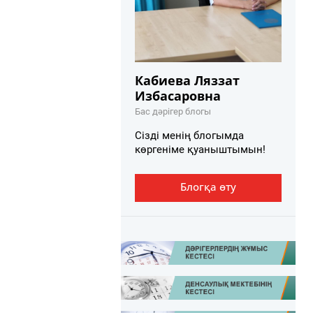
Кабиева Ляззат
Избасаровна
Бас дәрігер блогы
Сізді менің блогымда
көргеніме қуаныштымын!
Блогқа өту