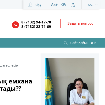
A
+
Кіру
КАЗ
A
8 (7132) 94-17-70
Задать вопрос
8 (7132) 22-71-69
дагерлерін
лық емхана
тады??