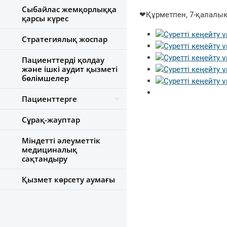
Сыбайлас жемқорлыққа
❤Құрметпен, 7-қалалық
қарсы күрес
Стратегиялық жоспар
Пациенттерді қолдау
және ішкі аудит қызметі
бөлімшелер
Пациенттерге
Сұрақ-жауптар
Міндетті әлеуметтік
медициналық
сақтандыру
Қызмет көрсету аумағы