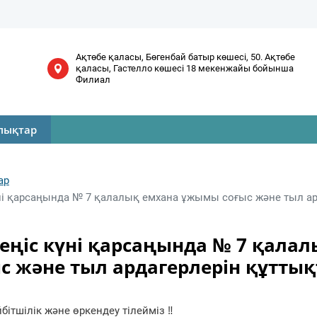
Ақтөбе қаласы, Бөгенбай батыр көшесі, 50. Ақтөбе
қаласы, Гастелло көшесі 18 мекенжайы бойынша
Филиал
лықтар
ар
ні қарсаңында № 7 қалалық емхана ұжымы соғыс және тыл ар
еңіс күні қарсаңында № 7 қала
 және тыл ардагерлерін құттық
бітшілік және өркендеу тілейміз ‼️