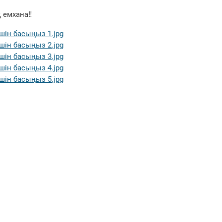
 емхана‼️