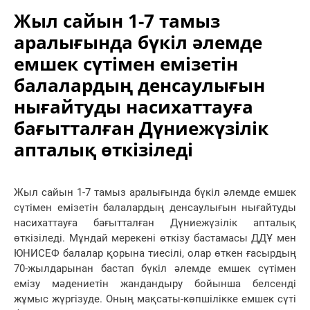
Жыл сайын 1-7 тамыз
аралығында бүкіл әлемде
емшек сүтімен емізетін
балалардың денсаулығын
нығайтуды насихаттауға
бағытталған Дүниежүзілік
апталық өткізіледі
Жыл сайын 1-7 тамыз аралығында бүкіл әлемде емшек
сүтімен емізетін балалардың денсаулығын нығайтуды
насихаттауға бағытталған Дүниежүзілік апталық
өткізіледі. Мұндай мерекені өткізу бастамасы ДДҰ мен
ЮНИСЕФ балалар қорына тиесілі, олар өткен ғасырдың
70-жылдарынан бастап бүкіл әлемде емшек сүтімен
емізу мәдениетін жандандыру бойынша белсенді
жұмыс жүргізуде. Оның мақсаты-көпшілікке емшек сүті