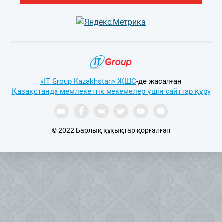
«IT Group Kazakhstan» ЖШС
-де жасалған
Қазақстанда мемлекеттік мекемелер үшін сайттар құру
© 2022 Барлық құқықтар қорғалған