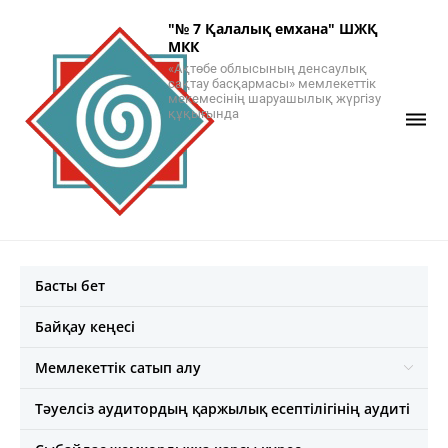
"№ 7 Қалалық емхана" ШЖҚ
МКК
«Ақтөбе облысының денсаулық
сақтау басқармасы» мемлекеттік
мекемесінің шаруашылық жүргізу
құқығында
Басты бет
Байқау кеңесі
Мемлекеттік сатып алу
Тәуелсіз аудитордың қаржылық есептілігінің аудиті