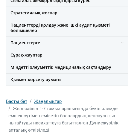
Сыбайлас жемқорлыққа қарсы күрес
Стратегиялық жоспар
Пациенттерді қолдау және ішкі аудит қызметі
бөлімшелер
Пациенттерге
Сұрақ-жауптар
Міндетті әлеуметтік медициналық сақтандыру
Қызмет көрсету аумағы
Басты бет
Жаңалықтар
Жыл сайын 1-7 тамыз аралығында бүкіл әлемде
емшек сүтімен емізетін балалардың денсаулығын
нығайтуды насихаттауға бағытталған Дүниежүзілік
апталық өткізіледі