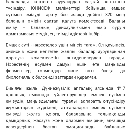
балаларды көптеген аурулардан сақтай алатынын
түсіндіру. ЮНИСЕФ мәліметтері бойынша, емшек
сүтімен емізуді тарату бес жасқа дейінгі 820 мың
баланың өмірін сақтап қалуға көмектеседі. Баланы
емізу - баланың денсаулығымен өмір сүруін
қаматамасыз етудің ең тиімді әдістерінің бірі.
Емшек сүті - нәрестелер үшін мінсіз тағам. Ол қауыпсіз,
зиянсыз және көптеген жалпы балалар ауруларынан
қорғауға көмектесетін антиденелерден тұрады.
Нәрестенің өсуімен дамуы ұшін өте маңызды
ферменттер, гормондар және тағы басқа да
биологиялық белсенді заттардан құралған.
Биылғы жылы Дүниежүзілік апталық аясында №7
қалалық емханада үйлестірушілер емшек сүтімен
емізудің маңыздылығы туралы ақпараттық-түсіндіру
жұмыстарын жүргізеді, ата-аналарға емшек сүтімен
емізуді жолға қоюға, балаларына толыққанды
қамқорлық жасауға және олармен өмірінің алғашқы
кезеңдерінен бастап эмоционалды байланыс