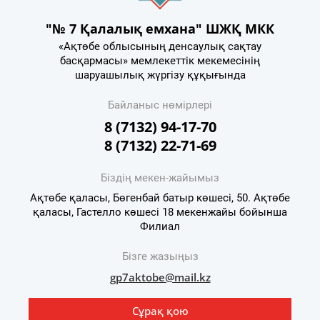
"№ 7 Қалалық емхана" ШЖҚ МКК
«Ақтөбе облысының денсаулық сақтау
басқармасы» мемлекеттік мекемесінің
шаруашылық жүргізу құқығында
Байланыс нөмірлері
8 (7132) 94-17-70
8 (7132) 22-71-69
Біздің мекен-жайымыз
Ақтөбе қаласы, Бөгенбай батыр көшесі, 50. Ақтөбе
қаласы, Гастелло көшесі 18 мекенжайы бойынша
Филиал
Бізге жазыңыз
gp7aktobe@mail.kz
Сұрақ қою