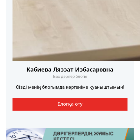
Кабиева Ляззат Избасаровна
Бас дәрігер блогы
Сізді менің блогымда көргеніме қуаныштымын!
Блогқа өту