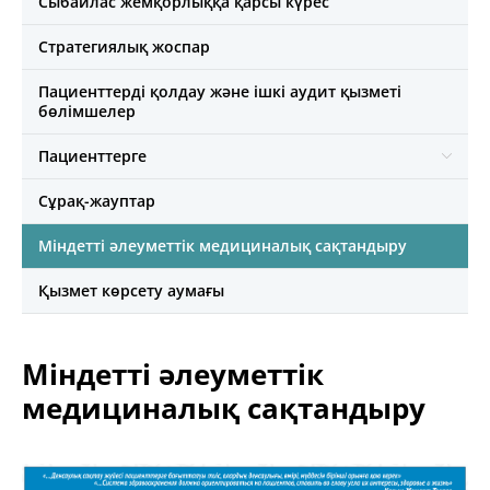
Сыбайлас жемқорлыққа қарсы күрес
Стратегиялық жоспар
Пациенттерді қолдау және ішкі аудит қызметі
бөлімшелер
Пациенттерге
Сұрақ-жауптар
Міндетті әлеуметтік медициналық сақтандыру
Қызмет көрсету аумағы
Міндетті әлеуметтік
медициналық сақтандыру