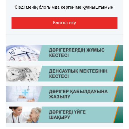
Сізді менің блогымда көргеніме қуаныштымын!
Блогқа өту