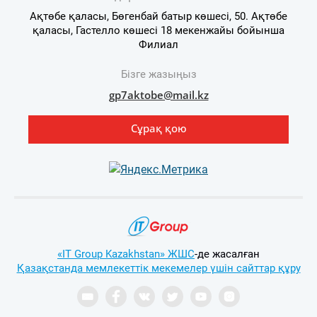
Ақтөбе қаласы, Бөгенбай батыр көшесі, 50. Ақтөбе
қаласы, Гастелло көшесі 18 мекенжайы бойынша
Филиал
Бізге жазыңыз
gp7aktobe@mail.kz
Сұрақ қою
«IT Group Kazakhstan» ЖШС
-де жасалған
Қазақстанда мемлекеттік мекемелер үшін сайттар құру