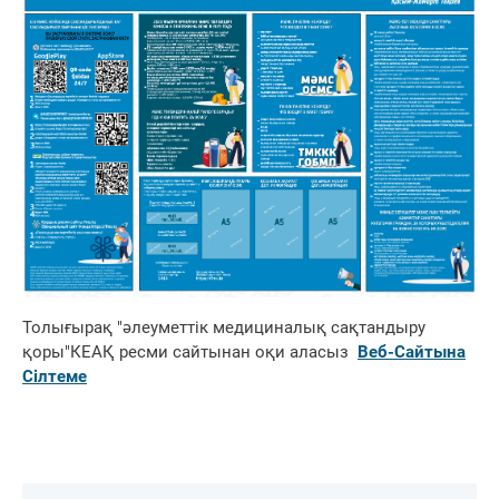
Толығырақ "әлеуметтік медициналық сақтандыру
қоры"КЕАҚ ресми сайтынан оқи аласыз
Веб-Сайтына
Сілтеме