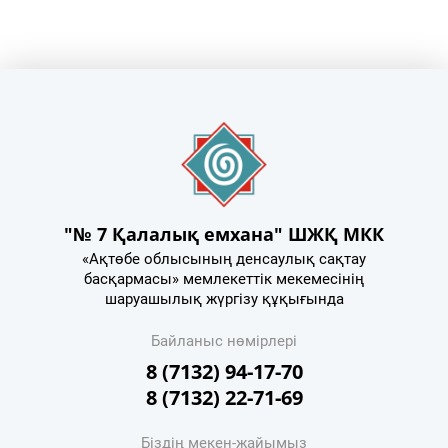
"№ 7 Қалалық емхана" ШЖҚ МКК
«Ақтөбе облысының денсаулық сақтау
басқармасы» мемлекеттік мекемесінің
шаруашылық жүргізу құқығында
Байланыс нөмірлері
8 (7132) 94-17-70
8 (7132) 22-71-69
Біздің мекен-жайымыз