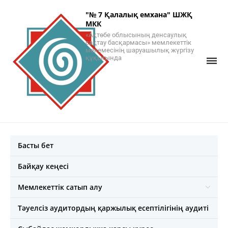
"№ 7 Қалалық емхана" ШЖҚ
МКК
«Ақтөбе облысының денсаулық
сақтау басқармасы» мемлекеттік
мекемесінің шаруашылық жүргізу
құқығында
Басты бет
Байқау кеңесі
Мемлекеттік сатып алу
Тәуелсіз аудитордың қаржылық есептілігінің аудиті