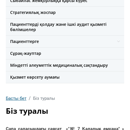
Сыбайлас жемқорлыққа қарсы күрес
Стратегиялық жоспар
Пациенттерді қолдау және ішкі аудит қызметі
бөлімшелер
Пациенттерге
Сұрақ-жауптар
Міндетті әлеуметтік медициналық сақтандыру
Қызмет көрсету аумағы
Басты бет
Біз туралы
Біз туралы
Сапа саласындағы саясат «"№ 7 Қалалық емхана" »