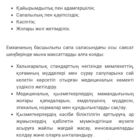
Қайырымдылъқ пен адамгершілік;
Сапалылық пен қауіпсіздік;
Кәсіптік;
Жоғары жол жетімділік.
Емхананың басшылығы сапа саласындағы осы саясат
шеңберінде мына максаттарды алға кояды:
Халыкаралық стандарттың негізінде мемлекеттің,
қоғамның мүдделері мен сүрау салуларына сай
келетін көрсетіп отырған медициналык көмекті
үздіксіз жетілдіру.
Медициналық қызметкерлердің мамандығының
жоғары қағидаларын, емделушінің мүддесін,
этикалық нормалар мен құндылыктарды сақтау.
Қызметкерлердің кәсіби біліктілігін арттыруға, әр
жұмыскердің қабілетін мүмкіндігінше жүзеге
асыруға жайлы жағдай жасау, инновацияларды
колдау және оларға ынталандыру .