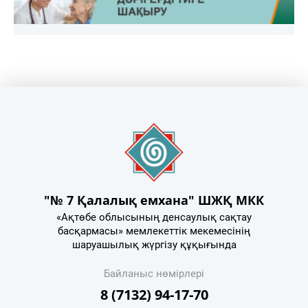
"№ 7 Қалалық емхана" ШЖҚ МКК
«Ақтөбе облысының денсаулық сақтау
басқармасы» мемлекеттік мекемесінің
шаруашылық жүргізу құқығында
Байланыс нөмірлері
8 (7132) 94-17-70