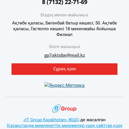
8 (7132) 22-71-69
Біздің мекен-жайымыз
Ақтөбе қаласы, Бөгенбай батыр көшесі, 50. Ақтөбе
қаласы, Гастелло көшесі 18 мекенжайы бойынша
Филиал
Бізге жазыңыз
gp7aktobe@mail.kz
Сұрақ қою
«IT Group Kazakhstan» ЖШС
-де жасалған
Қазақстанда мемлекеттік мекемелер үшін сайттар құру