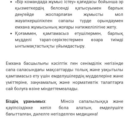
«Бір командада жұмыс істеу» қағидасы бойынша эр
қызметкердің белсенді қатысуымен барлык
деңгейде жоспарлаған жұмысты мол
жауапкершілікпен сапалы түрде орындаумен
емхана жұмысының жоғары нәтижелілігіне жету.
Қоғаммен, қамтамасыз етушілермен, барлық
мүдделі тарап-серіктестермен өзара тиімді
ынтымақтастықты үйымдастыру.
Емхана басшылығы кәсіптік пен сенімділік негізінде
сапа саласындағы мақсаттарды толық және уақытылы
қамтамасыз ету үшін емделушілердің мүдделеріне және
үміттеріне, заңнамалық және нормативтік талаптарға
сай болуға өзіне міндеттемеалады.
Біздің ұранымыз
: Мінсіз сапалылыққа және
қауіпсіздікке кепіл бола алатын, емделушіге
бағытталған, дәлелге негізделген медицина!