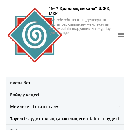
"№ 7 Қалалық емхана" ШЖҚ
МКК
«Ақтөбе облысының денсаулық
сақтау басқармасы» мемлекеттік
мекемесінің шаруашылық жүргізу
құқығында
Басты бет
Байқау кеңесі
Мемлекеттік сатып алу
Тәуелсіз аудитордың қаржылық есептілігінің аудиті