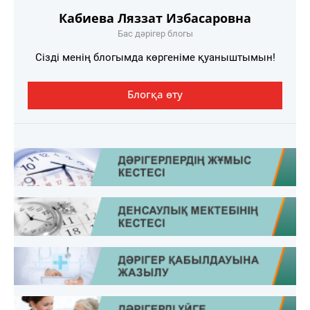
Кабиева Ляззат Избасаровна
Бас дәрігер блогы
Сізді менің блогымда көргеніме қуаныштымын!
Блогқа өту