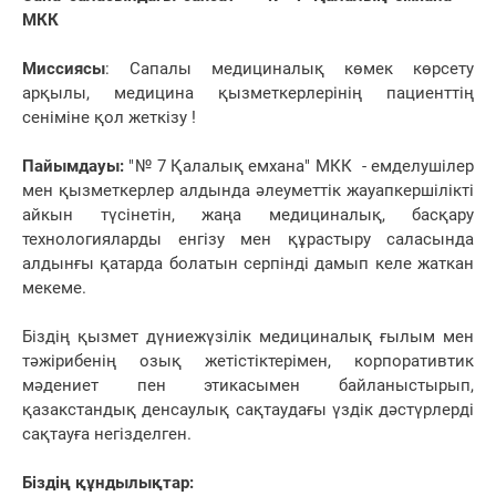
М
К
К
Миссиясы
: Сапалы медициналық көмек көрсету
арқылы, медицина қызметкерлерінің пациенттің
сеніміне қол жеткізу !
Пайымдауы
:
"№ 7 Қалалық емхана"
МКК
- емделушілер
мен қызметкерлер алдында әлеуметтік жауапкершілікті
айкын түсінетін, жаңа медициналық, басқару
технологияларды енгізу мен құрастыру саласында
алдынғы қатарда болатын серпінді дамып келе жаткан
мекеме.
Біздің қызмет дүниежүзілік медициналық ғылым мен
тәжірибенің озық жетістіктерімен, корпоративтик
мәдениет пен этикасымен байланыстырып,
қазакстандық денсаулық сақтаудағы үздік дәстүрлерді
сақтауға негізделген.
Біздің құндылықтар: