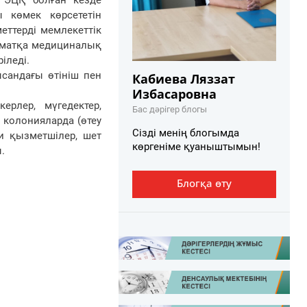
 ЭЦҚ болған кезде
ы көмек көрсететін
еттерді мемлекеттік
заматқа медициналық
іледі.
ысандағы өтініш пен
Кабиева Ляззат
Избасаровна
ерлер, мүгедектер,
Бас дәрігер блогы
 колонияларда (өтеу
Сізді менің блогымда
ри қызметшілер, шет
көргеніме қуаныштымын!
.
Блогқа өту