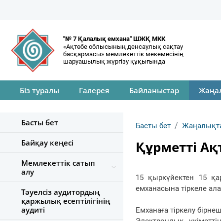
"№ 7 Қалалық емхана" ШЖҚ МКК
«Ақтөбе облысының денсаулық сақтау
басқармасы» мемлекеттік мекемесінің
шаруашылық жүргізу құқығында
Біз туралы
Галерея
Байланыстар
Жаңа
Басты бет
Басты бет
Жаңалықт
Байқау кеңесі
Құрметті Ақ
Мемлекеттік сатып
алу
15 қыркүйектен 15 қ
емханасына тіркеле ал
Тәуелсіз аудитордың
қаржылық есептілігінің
аудиті
Емханаға тіркелу бірне