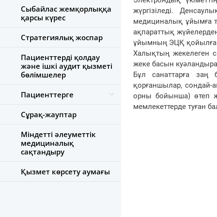
Электрондық үкіметті
Сыбайлас жемқорлыққа
жүргізіледі. Денсаул
қарсы күрес
медициналық ұйымға ті
ақпараттық жүйелерден
Стратегиялық жоспар
ұйымның ЭЦҚ қойылған э
Халықтың жекелеген са
Пациенттерді қолдау
жеке басын куәландыра
және ішкі аудит қызметі
бөлімшелер
Бұл санаттарға заң б
қорғаншылар, сондай-а
Пациенттерге
орны бойынша) өтеп жү
мемлекеттерде туған ба
Сұрақ-жауптар
Міндетті әлеуметтік
медициналық
сақтандыру
Қызмет көрсету аумағы