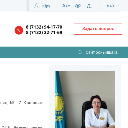
A
+
Кіру
КАЗ
A
8 (7132) 94-17-70
Задать вопрос
8 (7132) 22-71-69
сының № 7 Қалалық