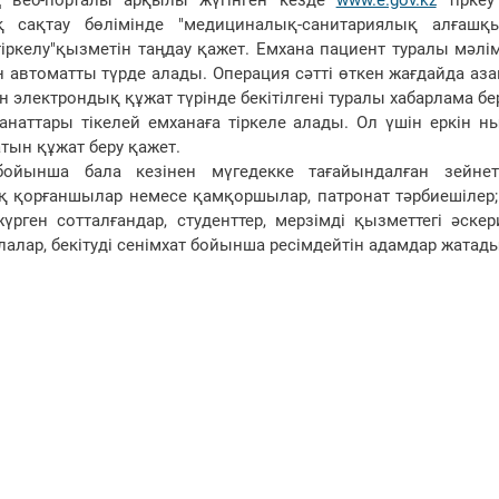
ң веб-порталы арқылы жүгінген кезде
www.e.gov.kz
тіркеу
ық сақтау бөлімінде "медициналық-санитариялық алғашқ
ркелу"қызметін таңдау қажет. Емхана пациент туралы мәлім
 автоматты түрде алады. Операция сәтті өткен жағдайда а
лектрондық құжат түрінде бекітілгені туралы хабарлама бер
наттары тікелей емханаға тіркеле алады. Ол үшін еркін н
тын құжат беру қажет.
ойынша бала кезінен мүгедекке тағайындалған зейнетк
қ қорғаншылар немесе қамқоршылар, патронат тәрбиешілер;
рген сотталғандар, студенттер, мерзімді қызметтегі әске
лалар, бекітуді сенімхат бойынша ресімдейтін адамдар жатады