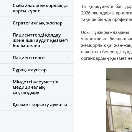
Сыбайлас жемқорлыққа
16 қыркүйекте бас дә
қарсы күрес
2026
жылдарға арналғ
тақырыбында профилакт
Стратегиялық жоспар
Осы Тұжырымдаманы ж
Пациенттерді қолдау
заңнамасын басшылыққ
және ішкі аудит қызметі
бөлімшелер
жемқорлыққа жан-жақ
саясатын белсенді түрд
Пациенттерге
органдардың қызметіне 
Сұрақ-жауптар
Міндетті әлеуметтік
медициналық
сақтандыру
Қызмет көрсету аумағы