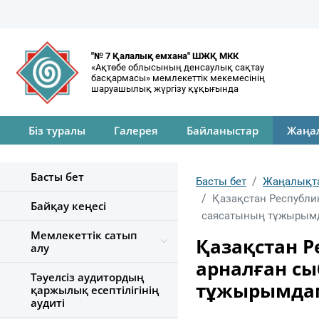
"№ 7 Қалалық емхана" ШЖҚ МКК
«Ақтөбе облысының денсаулық сақтау
басқармасы» мемлекеттік мекемесінің
шаруашылық жүргізу құқығында
Біз туралы
Галерея
Байланыстар
Жаңа
Басты бет
Басты бет
Жаңалықт
Қазақстан Республи
Байқау кеңесі
саясатының тұжырым
Мемлекеттік сатып
Қазақстан Р
алу
арналған с
Тәуелсіз аудитордың
тұжырымдам
қаржылық есептілігінің
аудиті