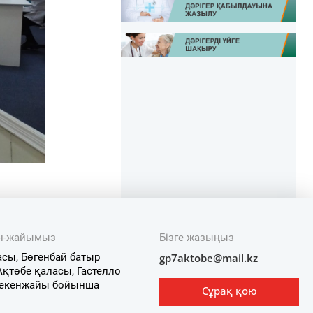
ен-жайымыз
Бізге жазыңыз
асы, Бөгенбай батыр
gp7aktobe@mail.kz
 Ақтөбе қаласы, Гастелло
мекенжайы бойынша
Сұрақ қою