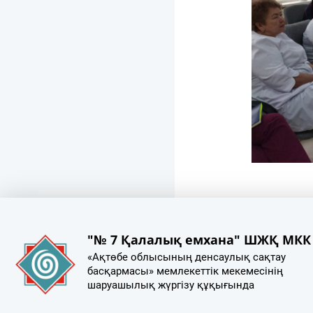
"№ 7 Қалалық емхана" ШЖҚ МКК
«Ақтөбе облысының денсаулық сақтау
басқармасы» мемлекеттік мекемесінің
шаруашылық жүргізу құқығында