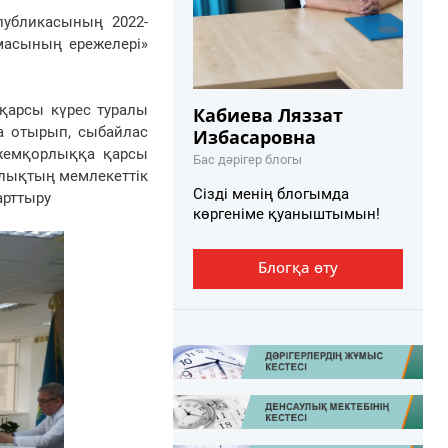
еспубликасының
2022-
асының ережелері»
арсы күрес туралы
Кабиева Ляззат
а отырып, сыбайлас
Избасаровна
жемқорлыққа қарсы
Бас дәрігер блогы
алықтың мемлекеттік
Сізді менің блогымда
арттыру
көргеніме қуаныштымын!
Блогқа өту