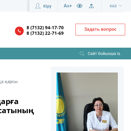
A
+
Кіру
КАЗ
A
8 (7132) 94-17-70
Задать вопрос
8 (7132) 22-71-69
қа қарсы
дарға
ясатының