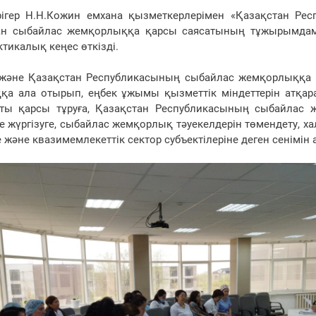
рігер Н.Н.Кожин емхана қызметкерлерімен «Қазақстан Р
ан сыбайлас жемқорлыққа қарсы саясатының тұжырымдам
икалық кеңес өткізді.
әне Қазақстан Республикасының сыбайлас жемқорлыққа қ
а ала отырып, еңбек ұжымы қызметтік міндеттерін атқар
ты қарсы тұруға, Қазақстан Республикасының сыбайлас 
е жүргізуге, сыбайлас жемқорлық тәуекелдерін төмендету, х
және квазимемлекеттік сектор субъектілеріне деген сенімін 