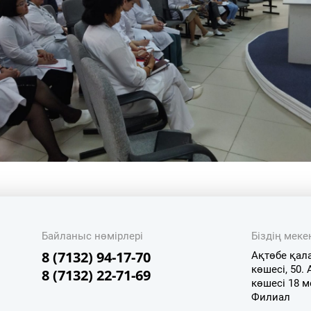
Байланыс нөмірлері
Біздің мек
8 (7132) 94-17-70
Ақтөбе қал
көшесі, 50.
8 (7132) 22-71-69
көшесі 18 
Филиал