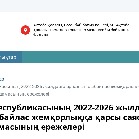
Ақтөбе қаласы, Бөгенбай батыр көшесі, 50. Ақтөбе
қаласы, Гастелло көшесі 18 мекенжайы бойынша
Филиал
лықтар
ар
касының 2022-2026 жылдарға арналған сыбайлас жемқорлық
дамасының ережелері
еспубликасының 2022-2026 жыл
ыбайлас жемқорлыққа қарсы са
асының ережелері