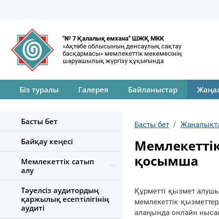
"№ 7 Қалалық емхана" ШЖҚ МКК
«Ақтөбе облысының денсаулық сақтау
басқармасы» мемлекеттік мекемесінің
шаруашылық жүргізу құқығында
Біз туралы
Галерея
Байланыстар
Жаңа
Басты бет
Басты бет
Жаңалықт
Байқау кеңесі
Мемлекеттік 
қосымша
Мемлекеттік сатып
алу
Тәуелсіз аудитордың
Құрметті қызмет алушы
қаржылық есептілігінің
мемлекеттік қызметтер
аудиті
алаңында онлайн нысан