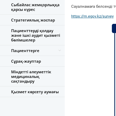
Сыбайлас жемқорлыққа
Сауалнамаға белсенді 
қарсы күрес
https://m.egov.kz/survey
Стратегиялық жоспар
Пациенттерді қолдау
және ішкі аудит қызметі
бөлімшелер
Пациенттерге
Сұрақ-жауптар
Міндетті әлеуметтік
медициналық
сақтандыру
Қызмет көрсету аумағы