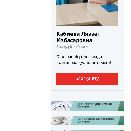
Кабиева Ляззат
Избасаровна
Бас дәрігер блогы
Сізді менің блогымда
көргеніме қуаныштымын!
Блогқа өту