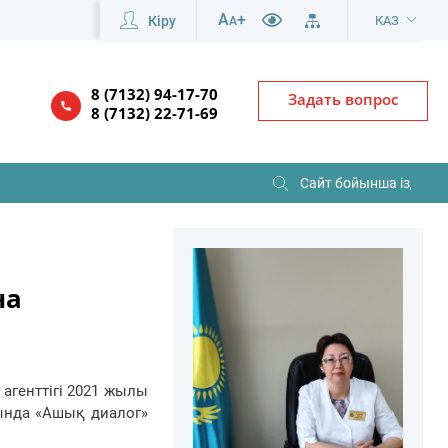
A
+
Кіру
КАЗ
A
8 (7132) 94-17-70
Задать вопрос
8 (7132) 22-71-69
на
агенттігі 2021 жылы
тында «Ашық диалог»