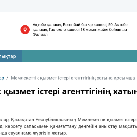
Ақтөбе қаласы, Бөгенбай батыр көшесі, 50. Ақтөбе
қаласы, Гастелло көшесі 18 мекенжайы бойынша
Филиал
лықтар
ар
Мемлекеттік қызмет істері агенттігінің хатына қосымша
қызмет істері агенттігінің хаты
лар, Қазақстан Республикасының Мемлекеттік қызмет істері 
ді көрсету сапасымен қанағаттану деңгейін анықтау мақса
да сауалнама жүргізіп жатыр.