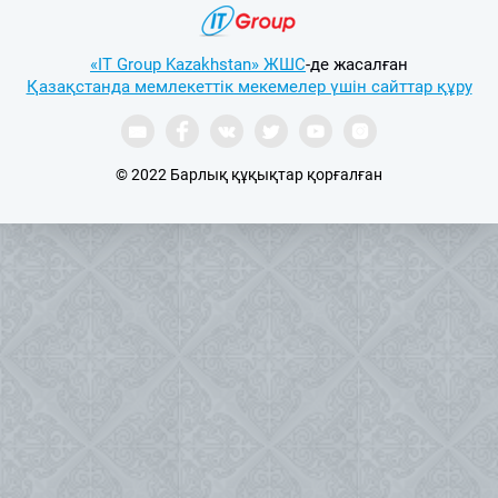
«IT Group Kazakhstan» ЖШС
-де жасалған
Қазақстанда мемлекеттік мекемелер үшін сайттар құру
© 2022 Барлық құқықтар қорғалған