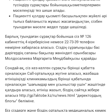
түсіндіру сұрақтары бойынша,қызметкерлермен
мәселеңізді тез шеше алады.
Пациентті қолдау қызметі басшылықпен жүйелі әрі
тығыз байланыста жұмыс жасағандықтан, сізбен
туындаған мәселе жедел турде шешіледі.
Барлық туындаған сұрақтар бойынша сіз № 126
кабинеттің 4 кіреберісіне немесе 22-73-39 телефон
нөміріне хабарласа аласыз. Сіздің сұрағыңызды бас
дәрігердің сапаны бақылау жөніндегі орынбасары
Молдосалиева Маргарита Меңдібайқызы қарайды
Сондай-ақ, сіз кез-келген сұрақты бірінші қабатта
орналасқан Call-орталыққа жүгіне аласыз, жазбаша
өтінішіңізді клиникамыздың бірінші қабатында
орналасқан "шағымдар мен ұсыныстар үшін" жәшігінде
қалдыра аласыз, өтініш жазып, біздің сайтқа жібере
аласыз http://gp7aktobe.kz/ru/news.html "директордың
блогы" бөліміне.
Біз сіздерге және біздің орталықта медициналық көмек