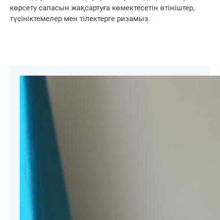
көрсету сапасын жақсартуға көмектесетін өтініштер,
түсініктемелер мен тілектерге ризамыз.