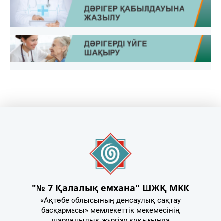
"№ 7 Қалалық емхана" ШЖҚ МКК
«Ақтөбе облысының денсаулық сақтау
басқармасы» мемлекеттік мекемесінің
шаруашылық жүргізу құқығында