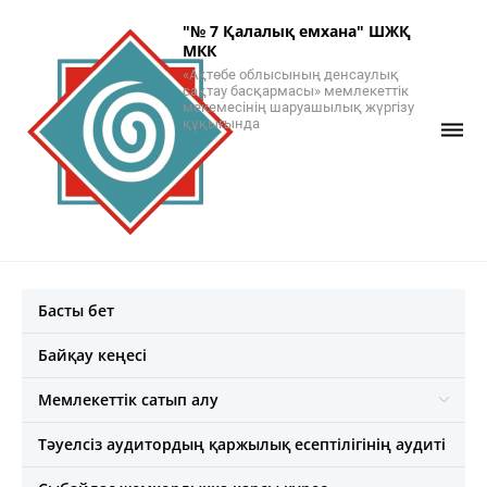
"№ 7 Қалалық емхана" ШЖҚ
МКК
«Ақтөбе облысының денсаулық
сақтау басқармасы» мемлекеттік
мекемесінің шаруашылық жүргізу
құқығында
Басты бет
Байқау кеңесі
Мемлекеттік сатып алу
Тәуелсіз аудитордың қаржылық есептілігінің аудиті