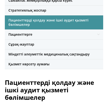
Сыбайлас жемқорлыққа қарсы күрес
Стратегиялық жоспар
Пациенттерді қолдау және ішкі аудит қызметі
бөлімшелер
Пациенттерге
Сұрақ-жауптар
Міндетті әлеуметтік медициналық сақтандыру
Қызмет көрсету аумағы
Пациенттерді қолдау және
ішкі аудит қызметі
бөлімшелер