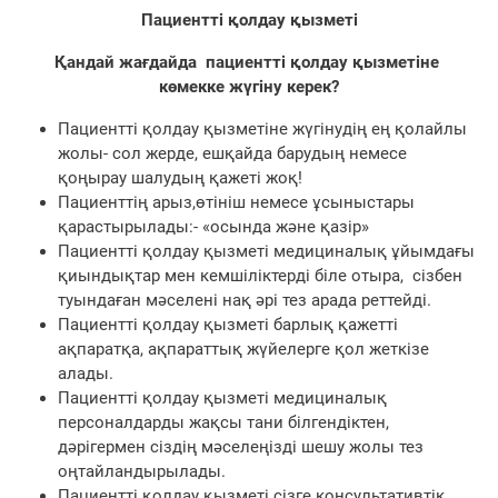
Па
циентті қолдау қызметі
Қандай жағдайда пациентті қолдау қызметіне
көмекке жүгіну керек?
Пациентті қолдау қызметіне жүгінудің ең қолайлы
жолы- сол жерде, ешқайда барудың немесе
қоңырау шалудың қажеті жоқ!
Пациенттің арыз,өтініш немесе ұсыныстары
қарастырылады:- «осында және қазір»
Пациентті қолдау қызметі медициналық ұйымдағы
қиындықтар мен кемшіліктерді біле отыра, сізбен
туындаған мәселені нақ әрі тез арада реттейді.
Пациентті қолдау қызметі барлық қажетті
ақпаратқа, ақпараттық жүйелерге қол жеткізе
алады.
Пациентті қолдау қызметі медициналық
персоналдарды жақсы тани білгендіктен,
дәрігермен сіздің мәселеңізді шешу жолы тез
оңтайландырылады.
Пациентті қолдау қызметі сізге консультативтік