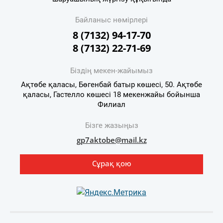
Байланыс нөмірлері
8 (7132) 94-17-70
8 (7132) 22-71-69
Біздің мекен-жайымыз
Ақтөбе қаласы, Бөгенбай батыр көшесі, 50. Ақтөбе
қаласы, Гастелло көшесі 18 мекенжайы бойынша
Филиал
Бізге жазыңыз
gp7aktobe@mail.kz
Сұрақ қою