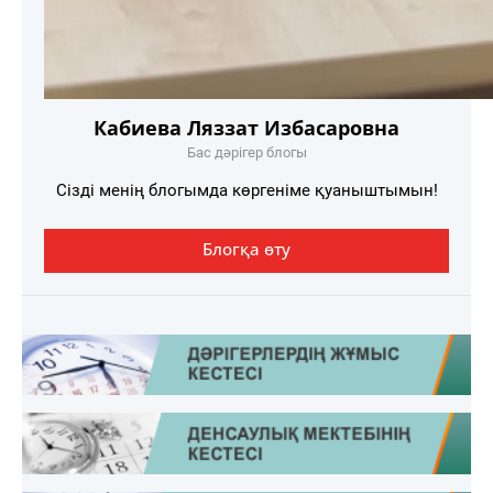
Кабиева Ляззат Избасаровна
Бас дәрігер блогы
Сізді менің блогымда көргеніме қуаныштымын!
Блогқа өту