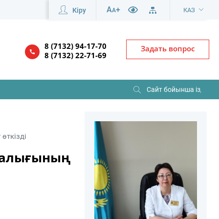
A
+
Кіру
КАЗ
A
8 (7132) 94-17-70
Задать вопрос
8 (7132) 22-71-69
өткізді
рталығының
️