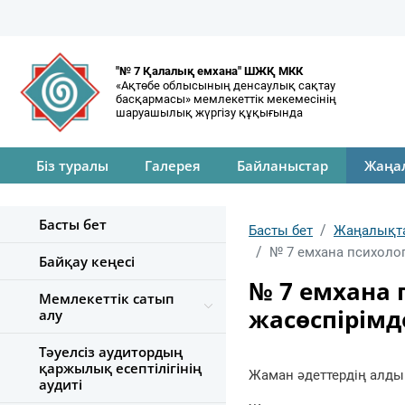
"№ 7 Қалалық емхана" ШЖҚ МКК
«Ақтөбе облысының денсаулық сақтау
басқармасы» мемлекеттік мекемесінің
шаруашылық жүргізу құқығында
Біз туралы
Галерея
Байланыстар
Жаңа
Басты бет
Басты бет
Жаңалықт
№ 7 емхана психолог
Байқау кеңесі
№ 7 емхана 
Мемлекеттік сатып
жасөспірімд
алу
Тәуелсіз аудитордың
қаржылық есептілігінің
Жаман әдеттердің алдын 
аудиті