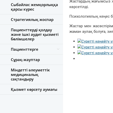
Жастардың жағымсыз ж
Сыбайлас жемқорлыққа
көрсетілді.
қарсы күрес
Психологиялық кеңес б
Стратегиялық жоспар
Жастар мен жасөспірім
Пациенттерді қолдау
жаман аулақ болуға, зия
және ішкі аудит қызметі
бөлімшелер
Пациенттерге
Сұрақ-жауптар
Міндетті әлеуметтік
медициналық
сақтандыру
Қызмет көрсету аумағы