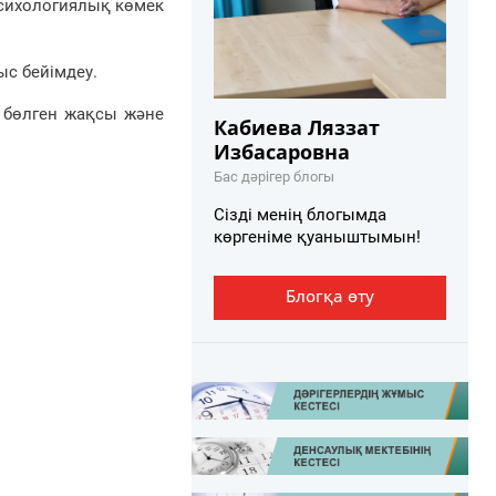
сихологиялық көмек
ыс бейімдеу.
н бөлген жақсы және
Кабиева Ляззат
Избасаровна
Бас дәрігер блогы
Сізді менің блогымда
көргеніме қуаныштымын!
Блогқа өту