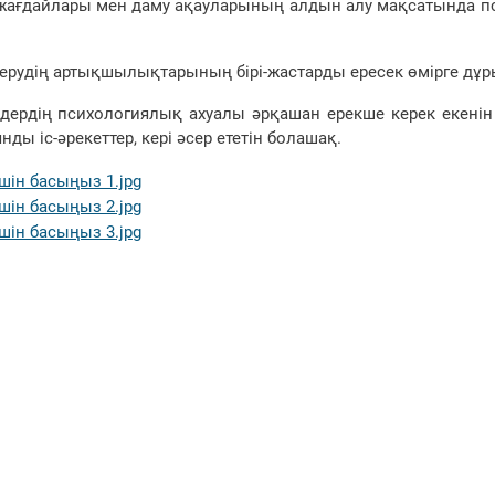
ағдайлары мен даму ақауларының алдын алу мақсатында п
ерудің артықшылықтарының бірі-жастарды ересек өмірге дұр
дердің психологиялық ахуалы әрқашан ерекше керек екені
нды іс-әрекеттер, кері әсер ететін болашақ.