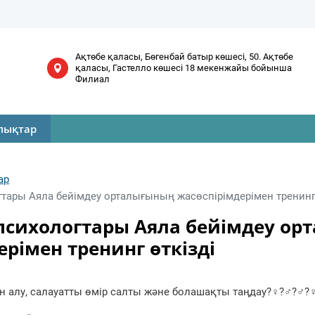
Ақтөбе қаласы, Бөгенбай батыр көшесі, 50. Ақтөбе
қаласы, Гастелло көшесі 18 мекенжайы бойынша
Филиал
лықтар
ар
тары Аяла бейімдеу орталығының жасөспірімдерімен тренинг 
психологтары Аяла бейімдеу о
ерімен тренинг өткізді
алу, салауатты өмір салты және болашақты таңдау?‍♀️?‍♂️?‍♂️?‍♀